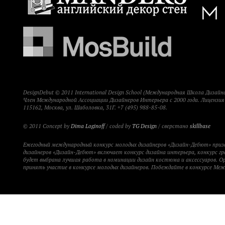
DesignDebut © 2011 International Design School (Международная Школа Дизайна
Член Международной Ассоциации Дизайнеров Интерьера с 2000 года. Лицензи
115162, Москва, ул. Шаболовка, 31Г. +7 (495) 988-85-08.
© 2011 Concept by
Dima Loginoff
/ coded by
TG Design
/ сверстано
skillbase
Ежегодный международный конкурс молодых дизайнеров «Дизайн-Дебют» при
дизайнеров «Дизайн-Дебют» включает конкурс дизайна интерьера, конкурс гр
будет выбрана лучшая работа в номинации дизайн костюма и аксессуаров. 
принять участие в конкурсе молодых дизайнеров. Побеждайте в конкурсе Ме