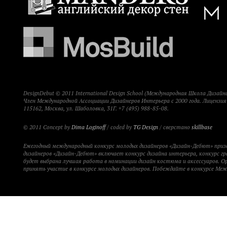
DesignDebut © 2011 International Design School (Международная Школа Дизайна
Член Международной Ассоциации Дизайнеров Интерьера с 2000 года. Лицензи
115162, Москва, ул. Шаболовка, 31Г. +7 (495) 988-85-08.
© 2011 Concept by
Dima Loginoff
/ coded by
TG Design
/ сверстано
skillbase
Ежегодный международный конкурс молодых дизайнеров «Дизайн-Дебют» при
дизайнеров «Дизайн-Дебют» включает конкурс дизайна интерьера, конкурс гр
будет выбрана лучшая работа в номинации дизайн костюма и аксессуаров. 
принять участие в конкурсе молодых дизайнеров. Побеждайте в конкурсе Ме