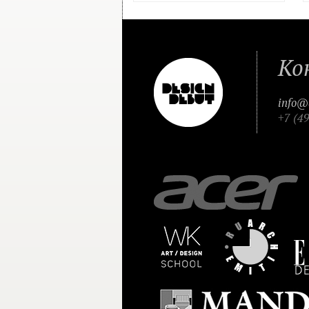
Ко
info@
+7 (4