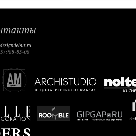
нтакты
designdebut.ru
95) 988-85-08