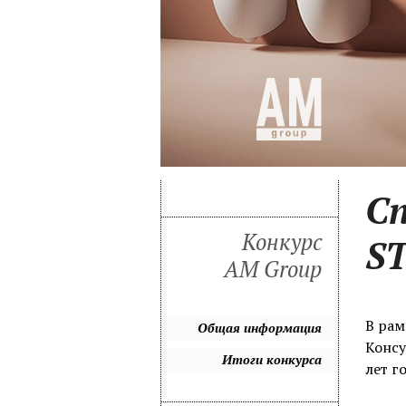
Сп
Конкурс
ST
AM Group
В рам
Общая информация
Консу
Итоги конкурса
лет г