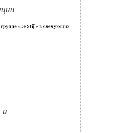
ации
руппе «De Stijl» в следующих
 и