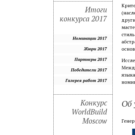
Крите
Итоги
(насл
конкурса 2017
други
масте
стиль
Номинации 2017
абстр
основ
Жюри 2017
Партнеры 2017
Иссле
Между
Победители 2017
языка
Галерея работ 2017
номин
Об 
Конкурс
WorldBuild
Moscow
Генер