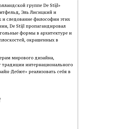
лландской группе De Stijl»
Ритфельд, Эль Лисицкий и
ак и следование философии этих
ии, De Stijl пропагандировал
угольные формы в архитектуре и
плоскостей, окрашенных в
нерам мирового дизайна,
т традиции интернационального
зайн-Дебют» реализовать себя в
и