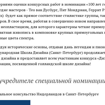
риями оценки конкурсных работ в номинации «100 лет го
едие мастеров - Тео ван Дусбург, Пит Мондриан, Геррит 
х) будет как прямое соответствие стилистике группы, т
ров. В свое время, работая в совершенно новом направлен
 неопластицизм, для которого характерны четкие прямо
актная живопись в компоновке крупных прямоугольных 
ные цвета спектра.
дуя исторические основы, отдавая дань легендам и пио
народная Школа Дизайна (Санкт-Петербург) продолжае
 дизайна и предоставляет всем участникам конкурса «Ди
ации, посвященной голландской школе дизайна!
учредителе специальной номинаци
альное консульство Нидерландов в Санкт-Петербурге