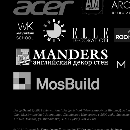
DesignDebut © 2011 International Design School (Международная Школа Дизайна
Член Международной Ассоциации Дизайнеров Интерьера с 2000 года. Лицензи
115162, Москва, ул. Шаболовка, 31Г. +7 (495) 988-85-08.
© 2011 Concept by
Dima Loginoff
/ coded by
TG Design
/ сверстано
skillbase