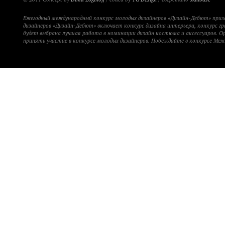
Ежегодный международный конкурс молодых дизайнеров «Дизайн-Дебют» при
дизайнеров «Дизайн-Дебют» включает конкурс дизайна интерьера, конкурс гр
будет выбрана лучшая работа в номинации дизайн костюма и аксессуаров. 
принять участие в конкурсе молодых дизайнеров. Побеждайте в конкурсе Ме