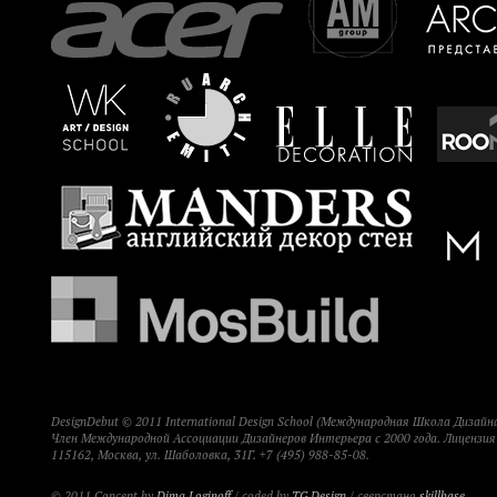
DesignDebut © 2011 International Design School (Международная Школа Дизайна
Член Международной Ассоциации Дизайнеров Интерьера с 2000 года. Лицензи
115162, Москва, ул. Шаболовка, 31Г. +7 (495) 988-85-08.
© 2011 Concept by
Dima Loginoff
/ coded by
TG Design
/ сверстано
skillbase