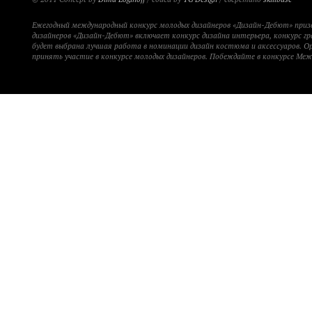
Ежегодный международный конкурс молодых дизайнеров «Дизайн-Дебют» при
дизайнеров «Дизайн-Дебют» включает конкурс дизайна интерьера, конкурс гр
будет выбрана лучшая работа в номинации дизайн костюма и аксессуаров. 
принять участие в конкурсе молодых дизайнеров. Побеждайте в конкурсе Ме