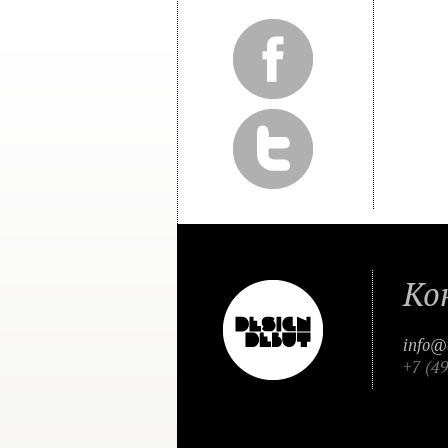
Ко
info@
+7 (4