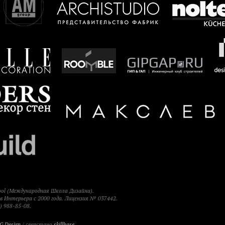
hool (Международная Школа Дизайна).
 Интерьера с 2000 года. Лицензия № 037442.
) 988-85-08.
G Design
/ сверстано
skillbase