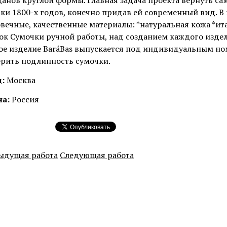
анов круглой формы. Главная задача проекта вернуть с
ки 1800-х годов, конечно придав ей современный вид. В
вечные, качественные материалы: *натуральная кожа *ит
ок Сумочки ручной работы, над созданием каждого издел
е изделие BaráBas выпускается под индивидуальным н
рить подлинность сумочки.
:
Москва
на:
Россия
ыдущая работа
Следующая работа