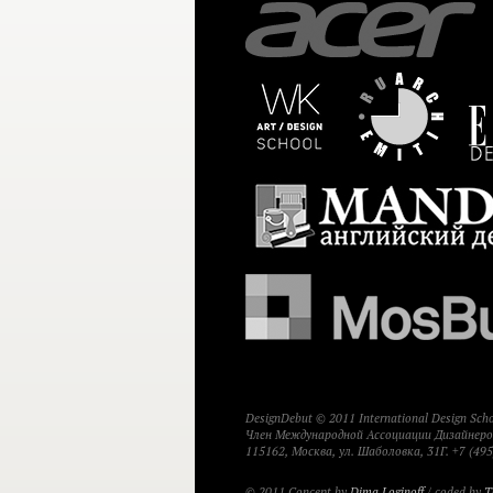
DesignDebut © 2011 International Design Sc
Член Международной Ассоциации Дизайнеров
115162, Москва, ул. Шаболовка, 31Г. +7 (495
© 2011 Concept by
Dima Loginoff
/ coded by
T