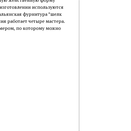
амую женственную форму
 изготовлении используются
альянская фурнитура *шелк
ия работает четыре мастера.
омером, по которому можно