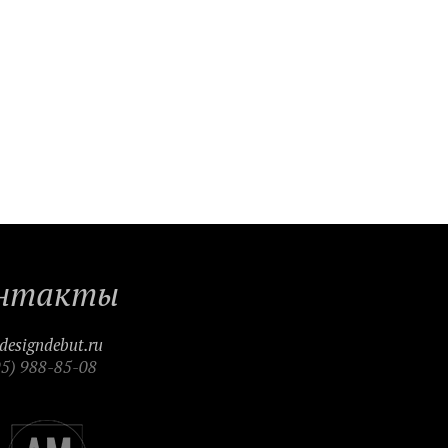
нтакты
designdebut.ru
95) 988-85-08