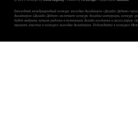
Ежегодный международный конкурс молодых дизайнеров «Дизайн-Дебют» при
дизайнеров «Дизайн-Дебют» включает конкурс дизайна интерьера, конкурс гр
будет выбрана лучшая работа в номинации дизайн костюма и аксессуаров. 
принять участие в конкурсе молодых дизайнеров. Побеждайте в конкурсе Ме