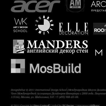
DesignDebut © 2011 International Design School (Международная Школа Дизайна
Член Международной Ассоциации Дизайнеров Интерьера с 2000 года. Лицензи
115162, Москва, ул. Шаболовка, 31Г. +7 (495) 988-85-08.
© 2011 Concept by
Dima Loginoff
/ coded by
TG Design
/ сверстано
skillbase