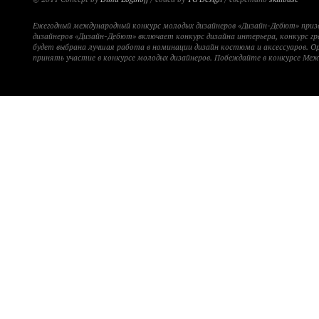
Ежегодный международный конкурс молодых дизайнеров «Дизайн-Дебют» при
дизайнеров «Дизайн-Дебют» включает конкурс дизайна интерьера, конкурс гр
будет выбрана лучшая работа в номинации дизайн костюма и аксессуаров. 
принять участие в конкурсе молодых дизайнеров. Побеждайте в конкурсе Ме