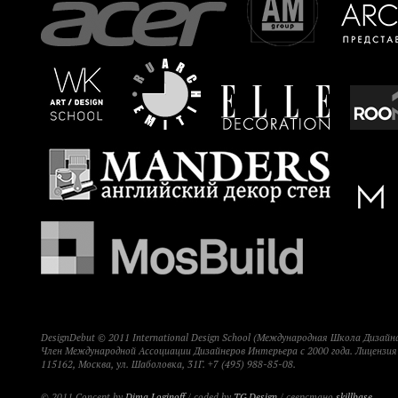
DesignDebut © 2011 International Design School (Международная Школа Дизайна
Член Международной Ассоциации Дизайнеров Интерьера с 2000 года. Лицензи
115162, Москва, ул. Шаболовка, 31Г. +7 (495) 988-85-08.
© 2011 Concept by
Dima Loginoff
/ coded by
TG Design
/ сверстано
skillbase