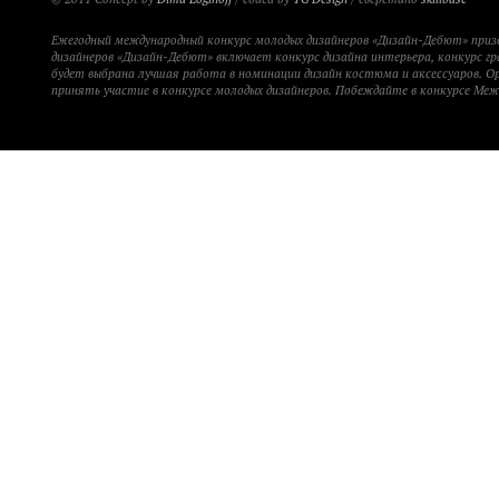
Ежегодный международный конкурс молодых дизайнеров «Дизайн-Дебют» при
дизайнеров «Дизайн-Дебют» включает конкурс дизайна интерьера, конкурс гр
будет выбрана лучшая работа в номинации дизайн костюма и аксессуаров. 
принять участие в конкурсе молодых дизайнеров. Побеждайте в конкурсе Ме