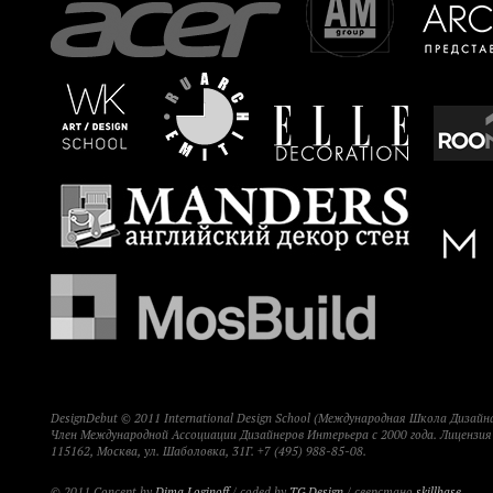
DesignDebut © 2011 International Design School (Международная Школа Дизайна
Член Международной Ассоциации Дизайнеров Интерьера с 2000 года. Лицензи
115162, Москва, ул. Шаболовка, 31Г. +7 (495) 988-85-08.
© 2011 Concept by
Dima Loginoff
/ coded by
TG Design
/ сверстано
skillbase