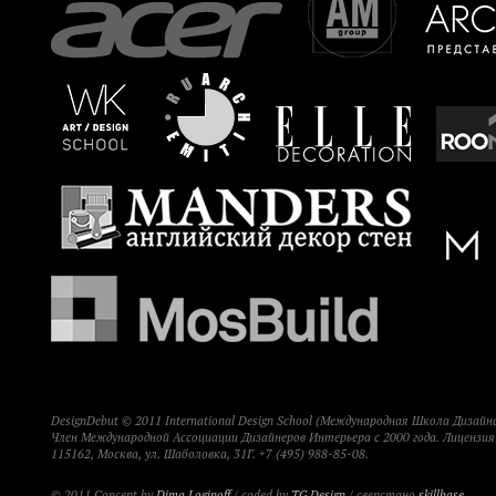
DesignDebut © 2011 International Design School (Международная Школа Дизайна
Член Международной Ассоциации Дизайнеров Интерьера с 2000 года. Лицензи
115162, Москва, ул. Шаболовка, 31Г. +7 (495) 988-85-08.
© 2011 Concept by
Dima Loginoff
/ coded by
TG Design
/ сверстано
skillbase