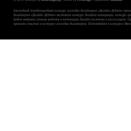
Ежегодный международный конкурс молодых дизайнеров «Дизайн-Дебют» при
дизайнеров «Дизайн-Дебют» включает конкурс дизайна интерьера, конкурс гр
будет выбрана лучшая работа в номинации дизайн костюма и аксессуаров. 
принять участие в конкурсе молодых дизайнеров. Побеждайте в конкурсе Ме