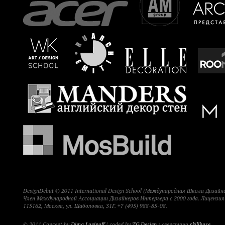
DesignDebut © 2011 International Design School (Международная Школа Дизайна
Член Международной Ассоциации Дизайнеров Интерьера с 2000 года. Лицензи
115162, Москва, ул. Шаболовка, 31Г. +7 (495) 988-85-08.
© 2011 Concept by
Dima Loginoff
/ coded by
TG Design
/ сверстано
skillbase