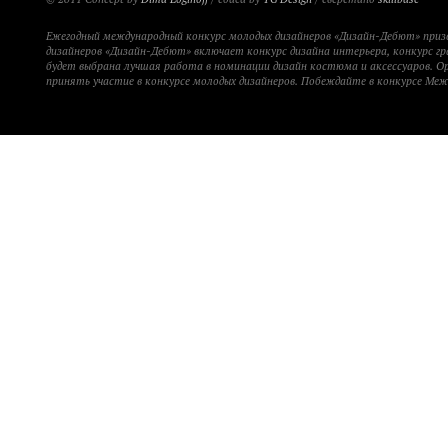
Ежегодный международный конкурс молодых дизайнеров «Дизайн-Дебют» при
дизайнеров «Дизайн-Дебют» включает конкурс дизайна интерьера, конкурс гр
будет выбрана лучшая работа в номинации дизайн костюма и аксессуаров. 
принять участие в конкурсе молодых дизайнеров. Побеждайте в конкурсе Ме