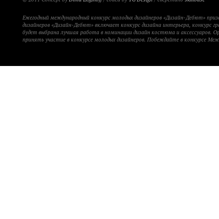
Ежегодный международный конкурс молодых дизайнеров «Дизайн-Дебют» при
дизайнеров «Дизайн-Дебют» включает конкурс дизайна интерьера, конкурс гр
будет выбрана лучшая работа в номинации дизайн костюма и аксессуаров. 
принять участие в конкурсе молодых дизайнеров. Побеждайте в конкурсе Ме