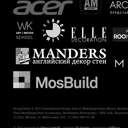
DesignDebut © 2011 International Design School (Международная Школа Дизайна
Член Международной Ассоциации Дизайнеров Интерьера с 2000 года. Лицензи
115162, Москва, ул. Шаболовка, 31Г. +7 (495) 988-85-08.
© 2011 Concept by
Dima Loginoff
/ coded by
TG Design
/ сверстано
skillbase