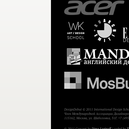
DesignDebut © 2011 International Design Sc
Член Международной Ассоциации Дизайнеров
115162, Москва, ул. Шаболовка, 31Г. +7 (495
© 2011 Concept by
Dima Loginoff
/ coded by
T