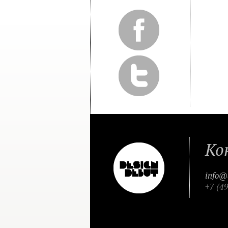
Ко
info@
+7 (4