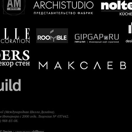
hool (Международная Школа Дизайна).
 Интерьера с 2000 года. Лицензия № 037442.
) 988-85-08.
G Design
/ сверстано
skillbase