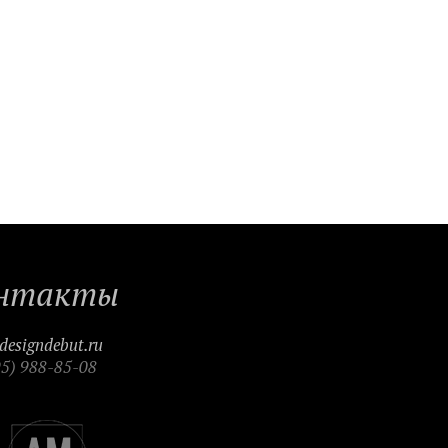
нтакты
designdebut.ru
95) 988-85-08