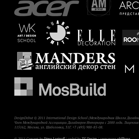
DesignDebut © 2011 International Design School (Международная Школа Дизайна
Член Международной Ассоциации Дизайнеров Интерьера с 2000 года. Лицензи
115162, Москва, ул. Шаболовка, 31Г. +7 (495) 988-85-08.
© 2011 Concept by
Dima Loginoff
/ coded by
TG Design
/ сверстано
skillbase