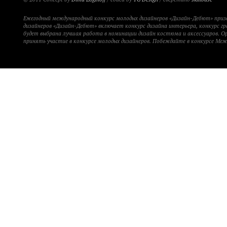
Ежегодный международный конкурс молодых дизайнеров «Дизайн-Дебют» при
дизайнеров «Дизайн-Дебют» включает конкурс дизайна интерьера, конкурс гр
будет выбрана лучшая работа в номинации дизайн костюма и аксессуаров. 
принять участие в конкурсе молодых дизайнеров. Побеждайте в конкурсе Ме