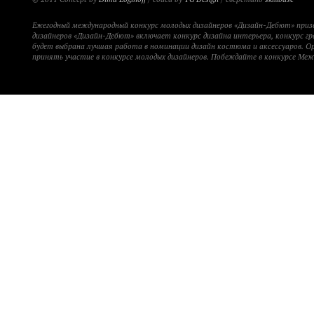
Ежегодный международный конкурс молодых дизайнеров «Дизайн-Дебют» при
дизайнеров «Дизайн-Дебют» включает конкурс дизайна интерьера, конкурс гр
будет выбрана лучшая работа в номинации дизайн костюма и аксессуаров. 
принять участие в конкурсе молодых дизайнеров. Побеждайте в конкурсе Ме