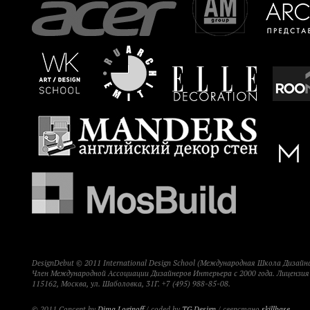
DesignDebut © 2011 International Design School (Международная Школа Дизайна
Член Международной Ассоциации Дизайнеров Интерьера с 2000 года. Лицензи
115162, Москва, ул. Шаболовка, 31Г. +7 (495) 988-85-08.
© 2011 Concept by
Dima Loginoff
/ coded by
TG Design
/ сверстано
skillbase