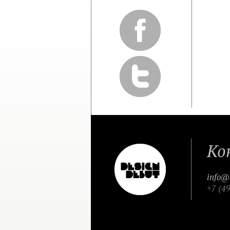
Ко
info@
+7 (4