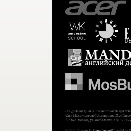
DesignDebut © 2011 International Design Sc
Член Международной Ассоциации Дизайнеров
115162, Москва, ул. Шаболовка, 31Г. +7 (495
© 2011 Concept by
Dima Loginoff
/ coded by
T