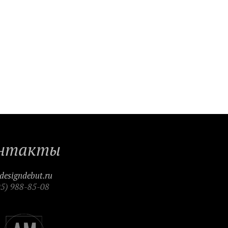
нтакты
designdebut.ru
95) 988-85-08