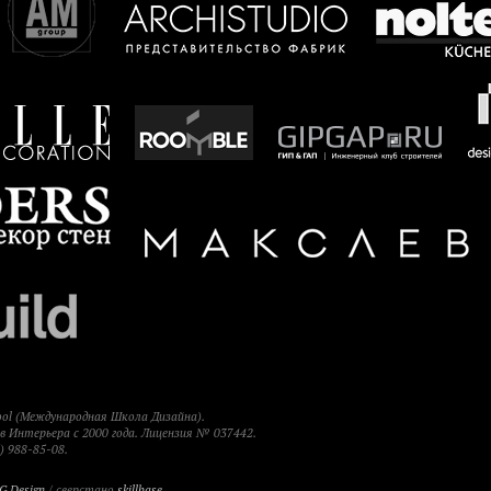
hool (Международная Школа Дизайна).
 Интерьера с 2000 года. Лицензия № 037442.
) 988-85-08.
G Design
/ сверстано
skillbase