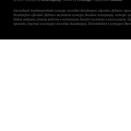
Ежегодный международный конкурс молодых дизайнеров «Дизайн-Дебют» при
дизайнеров «Дизайн-Дебют» включает конкурс дизайна интерьера, конкурс гр
будет выбрана лучшая работа в номинации дизайн костюма и аксессуаров. 
принять участие в конкурсе молодых дизайнеров. Побеждайте в конкурсе Ме