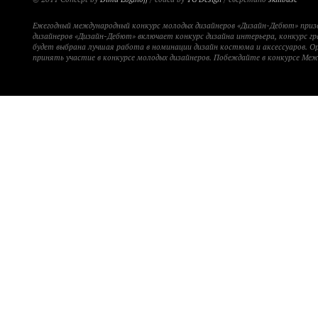
Ежегодный международный конкурс молодых дизайнеров «Дизайн-Дебют» при
дизайнеров «Дизайн-Дебют» включает конкурс дизайна интерьера, конкурс гр
будет выбрана лучшая работа в номинации дизайн костюма и аксессуаров. 
принять участие в конкурсе молодых дизайнеров. Побеждайте в конкурсе Ме