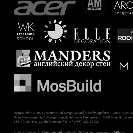
DesignDebut © 2011 International Design School (Международная Школа Дизайна
Член Международной Ассоциации Дизайнеров Интерьера с 2000 года. Лицензи
115162, Москва, ул. Шаболовка, 31Г. +7 (495) 988-85-08.
© 2011 Concept by
Dima Loginoff
/ coded by
TG Design
/ сверстано
skillbase