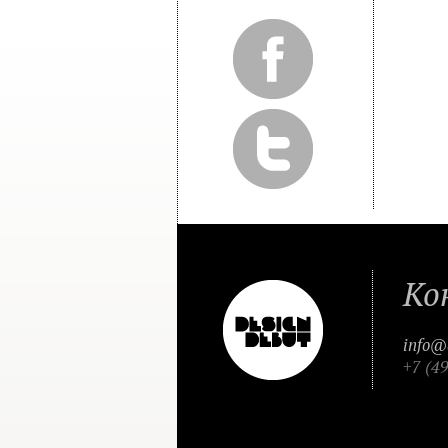
Ко
info@
+7 (4