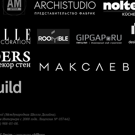
hool (Международная Школа Дизайна).
 Интерьера с 2000 года. Лицензия № 037442.
) 988-85-08.
G Design
/ сверстано
skillbase