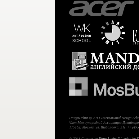
DesignDebut © 2011 International Design Sc
Член Международной Ассоциации Дизайнеров
115162, Москва, ул. Шаболовка, 31Г. +7 (495
© 2011 Concept by
Dima Loginoff
/ coded by
T