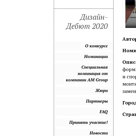
Дизайн-
Дебют 2020
Авто
О конкурсе
Номи
Номинации
Опис
Специальная
формы
номинация от
и спо
компании AM Group
монти
Жюри
замен
Партнеры
Город
FAQ
Стра
Принять участие!
Новости