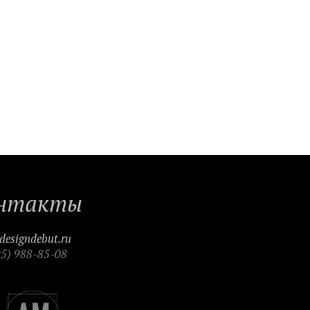
нтакты
designdebut.ru
95) 988-85-08